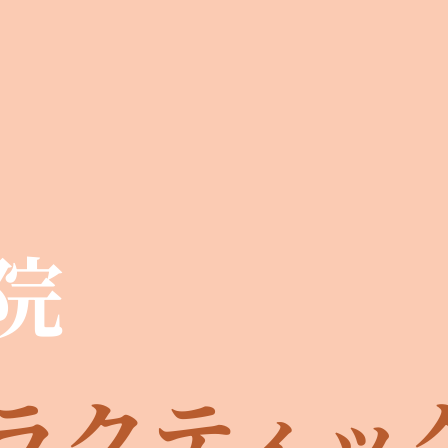
院
ラクティッ