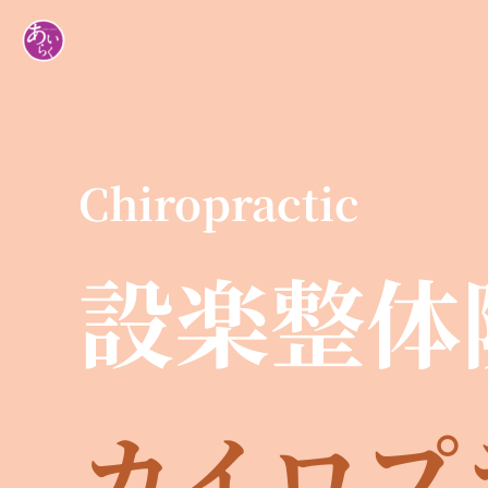
内
容
を
ス
キ
ッ
Chiropractic
プ
設楽整体
カイロプ